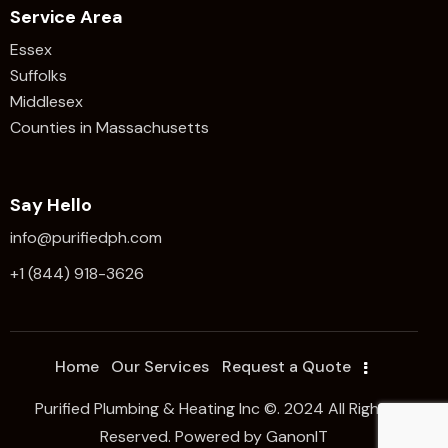
Service Area
Essex
Suffolks
Middlesex
Counties in Massachusetts
Say Hello
info@purifiedph.com
+1 (844) 918-3626
Home
Our Services
Request a Quote
Purified Plumbing & Heating Inc ©. 2024 All Rights
Reserved. Powered by
GanonIT