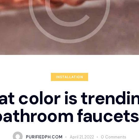
INSTALLATION
t color is trendin
bathroom faucets
PURIFIEDPH.COM
April 21, 2022
0
Comments