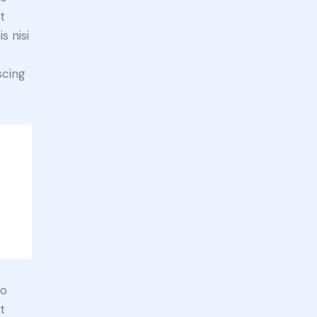
t
s nisi
scing
do
t