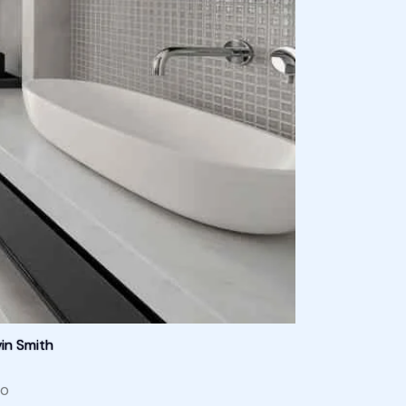
in Smith
do