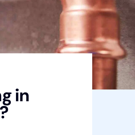
g in
?