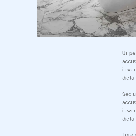
Ut pe
accus
ipsa,
dicta
Sed u
accus
ipsa,
dicta
Lorem