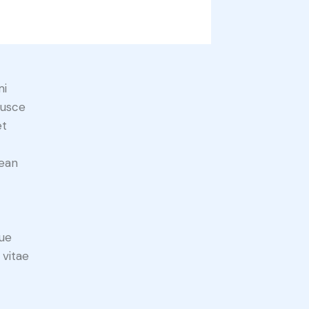
mi
Fusce
et
nean
ue
 vitae