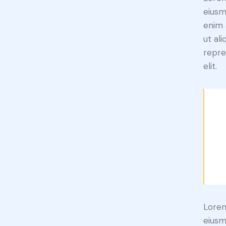
eiusm
enim 
ut al
repre
elit.
Lorem
eiusm