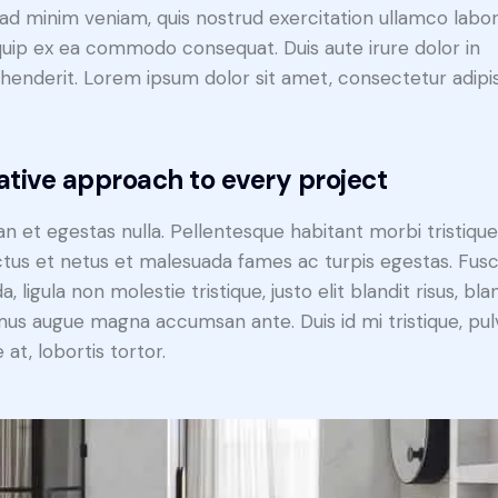
ad minim veniam, quis nostrud exercitation ullamco labori
iquip ex ea commodo consequat. Duis aute irure dolor in
henderit. Lorem ipsum dolor sit amet, consectetur adipi
ative approach to every project
n et egestas nulla. Pellentesque habitant morbi tristiqu
tus et netus et malesuada fames ac turpis egestas. Fus
a, ligula non molestie tristique, justo elit blandit risus, bla
us augue magna accumsan ante. Duis id mi tristique, pul
 at, lobortis tortor.