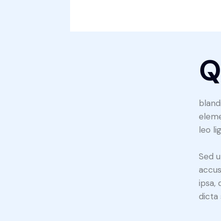
bland
eleme
leo li
Sed u
accus
ipsa,
dicta