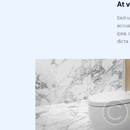
At 
Sed u
accus
ipsa,
dicta 