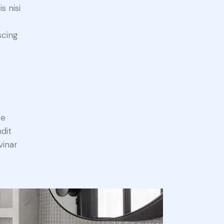
s nisi
scing
e
ce
ndit
vinar