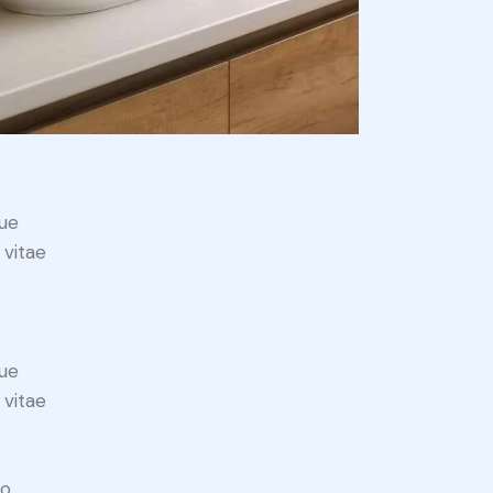
ue
 vitae
ue
 vitae
do