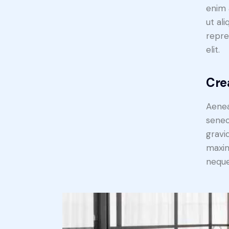
enim 
ut al
repre
elit.
Cre
Aenea
senec
gravid
maxim
neque