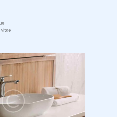
ue
 vitae